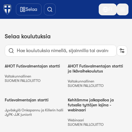
Siirry pääsisältöön
Selaa
FI
Selaa koulutuksia
AHOT Futisvalmentajan startti
AHOT Futisvalmentajan startti
ja Ikävaihekoulutus
Valtakunnallinen
SUOMEN PALLOLIITTO
Valtakunnallinen
SUOMEN PALLOLIITTO
Futisvalmentajan startti
Kehitämme jalkapalloa ja
futsalia tyttöjen lajina -
webinaari
Jyväskylä Onkapannu ja Killerin halli
JyPK-JJK juniorit
Webinaari
SUOMEN PALLOLIITTO