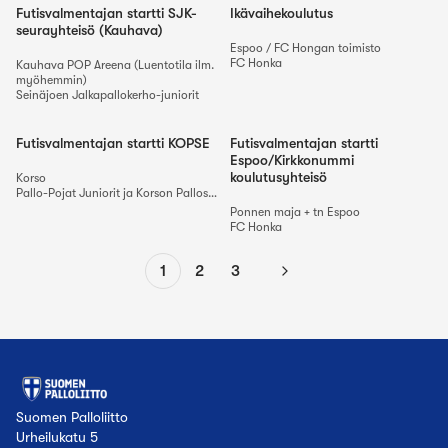
Futisvalmentajan startti SJK-
Ikävaihekoulutus
seurayhteisö (Kauhava)
Espoo / FC Hongan toimisto
FC Honka
Kauhava POP Areena (Luentotila ilm.
myöhemmin)
Seinäjoen Jalkapallokerho-juniorit
Futisvalmentajan startti KOPSE
Futisvalmentajan startti
Espoo/Kirkkonummi
koulutusyhteisö
Korso
Pallo-Pojat Juniorit
ja
Korson Palloseura
Ponnen maja + tn Espoo
FC Honka
1
2
3
Seuraava
Suomen Palloliitto
Urheilukatu 5