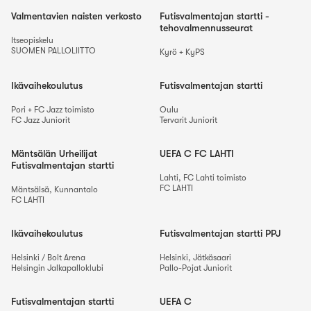
Valmentavien naisten verkosto
Futisvalmentajan startti -
tehovalmennusseurat
Itseopiskelu
SUOMEN PALLOLIITTO
Kyrö + KyPS
Ikävaihekoulutus
Futisvalmentajan startti
Pori + FC Jazz toimisto
Oulu
FC Jazz Juniorit
Tervarit Juniorit
Mäntsälän Urheilijat
UEFA C FC LAHTI
Futisvalmentajan startti
Lahti, FC Lahti toimisto
FC LAHTI
Mäntsälsä, Kunnantalo
FC LAHTI
Ikävaihekoulutus
Futisvalmentajan startti PPJ
Helsinki / Bolt Arena
Helsinki, Jätkäsaari
Helsingin Jalkapalloklubi
Pallo-Pojat Juniorit
Futisvalmentajan startti
UEFA C