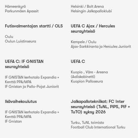
Hämeenkyrö
Helsinki / Bolt Arena
Parkunmäen Apassit
Helsingin Jalkapalloklubi
Futisvalmentajan startti / OLS
UEFA C Ajax / Hercules
seurayhteisö
Oulu
Oulun Luistinseura
Kempele / Oulu
Ajax-Sarkkiranta
ja
Hercules Juniorit
UEFA C: IF GNISTAN
UEFA C
seurayhteisö
Kuopio , Väre - Areena
(Aaliskabinetti)
IF GNISTAN kerhotalo Expandia +
Kuopion Palloseura
Kenttä PPA/MPA
IF Gnistan
ja
Pallo-Pojat Juniorit
Ikävaihekoulutus
Jalkapallotekniikat: FC Inter
seurayhteisö (TuNL, PiPS, PIF +
TuTO) syksy 2026
IF GNISTAN kerhotalo Expandia +
Kenttä PPA/MPA
IF Gnistan
Turku, TuNL toimisto
Football Club International Turku