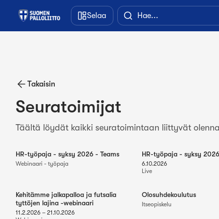
Siirry pääsisältöön
Selaa
Takaisin
Seuratoimijat
Täältä löydät kaikki seuratoimintaan liittyvät olenna
HR-työpaja - syksy 2026 - Teams
HR-työpaja - syksy 2026 
Webinaari - työpaja
6.10.2026
Live
Kehitämme jalkapalloa ja futsalia
Olosuhdekoulutus
tyttöjen lajina -webinaari
Itseopiskelu
11.2.2026
–
21.10.2026