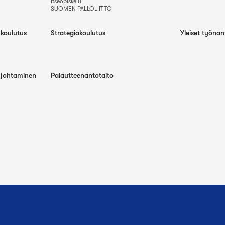
Itseopiskelu
SUOMEN PALLOLIITTO
-koulutus
Strategiakoulutus
Yleiset työnan
a johtaminen
Palautteenantotaito