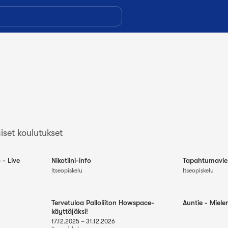
iset koulutukset
- Live
Nikotiini-info
Tapahtumavies
Itseopiskelu
Itseopiskelu
Tervetuloa Palloliiton Howspace-
Auntie - Miele
käyttäjäksi!
17.12.2025
–
31.12.2026