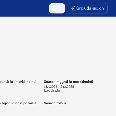
FI
Kirjaudu sisään
tintä ja -markkinointi
Seuran myynti ja markkinointi
13.4.2026
–
24.4.2028
Itseopiskelu
n hyvinvoinnin palvelut
Seuran talous