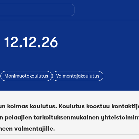
 12.12.26
Monimuotokoulutus
Valmentajakoulutus
 kolmas koulutus. Koulutus koostuu kontaktijak
on pelaajien tarkoituksenmukainen yhteistoimin
heen valmentajille.