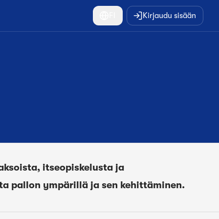
FI
Kirjaudu sisään
soista, itseopiskelusta ja
ta pallon ympärillä ja sen kehittäminen.