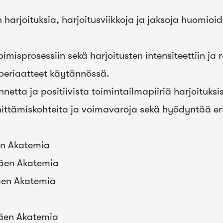
 harjoituksia, harjoitusviikkoja ja jaksoja huomioi
isprosessiin sekä harjoitusten intensiteettiin ja r
periaatteet käytännössä.
tta ja positiivista toimintailmapiiriä harjoituksiss
ittämiskohteita ja voimavaroja sekä hyödyntää eril
en Akatemia
väen Akatemia
väen Akatemia
väen Akatemia