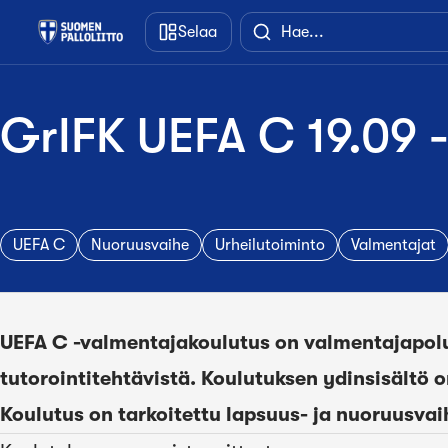
Siirry pääsisältöön
Selaa
GrIFK UEFA C 19.09 -
UEFA C
Nuoruusvaihe
Urheilutoiminto
Valmentajat
UEFA C -valmentajakoulutus on valmentajapolun
tutorointitehtävistä. Koulutuksen ydinsisältö 
Koulutus on tarkoitettu lapsuus- ja nuoruusvai