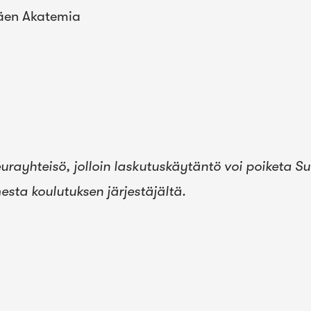
väen Akatemia
rayhteisö, jolloin laskutuskäytäntö voi poiketa Suo
esta koulutuksen järjestäjältä.