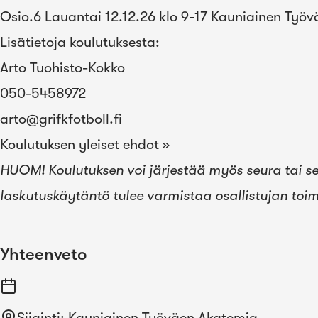
Osio.6 Lauantai 12.12.26 klo 9-17 Kauniainen Työ
Lisätietoja koulutuksesta:
Arto Tuohisto-Kokko
050-5458972
arto@grifkfotboll.fi
Koulutuksen yleiset ehdot »
HUOM! Koulutuksen voi järjestää myös seura tai seu
laskutuskäytäntö tulee varmistaa osallistujan toim
Yhteenveto
Sijainti
:
Kauniainen Työväen Akatemia