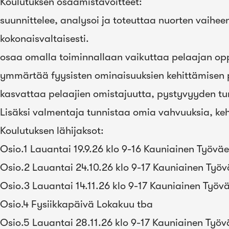
Koulutuksen osaamistavoitteet:
suunnittelee, analysoi ja toteuttaa nuorten vaiheen
kokonaisvaltaisesti.​
osaa omalla toiminnallaan vaikuttaa pelaajan oppim
ymmärtää fyysisten ominaisuuksien kehittämisen 
kasvattaa pelaajien omistajuutta, pystyvyyden tunne
Lisäksi valmentaja tunnistaa omia vahvuuksia, keh
Koulutuksen lähijaksot:
Osio.1 Lauantai 19.9.26 klo 9-16 Kauniainen Työvä
Osio.2 Lauantai 24.10.26 klo 9-17 Kauniainen Työ
Osio.3 Lauantai 14.11.26 klo 9-17 Kauniainen Työ
Osio.4 Fysiikkapäivä Lokakuu tba
Osio.5 Lauantai 28.11.26 klo 9-17 Kauniainen Työ