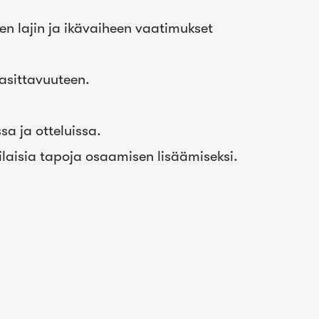
den lajin ja ikävaiheen vaatimukset
asittavuuteen​.
a ja otteluissa​.
aisia tapoja osaamisen lisäämiseksi.​