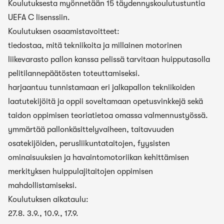
Koulutuksesta myönnetään 15 täydennyskoulutustuntia
UEFA C lisenssiin.
Koulutuksen osaamistavoitteet:
tiedostaa, mitä tekniikoita ja millainen motorinen
liikevarasto pallon kanssa pelissä tarvitaan huipputasolla
pelitilannepäätösten toteuttamiseksi.
harjaantuu tunnistamaan eri jalkapallon tekniikoiden
laatutekijöitä ja oppii soveltamaan opetusvinkkejä sekä
taidon oppimisen teoriatietoa omassa valmennustyössä.
ymmärtää pallonkäsittelyvaiheen, taitavuuden
osatekijöiden, perusliikuntataitojen, fyysisten
ominaisuuksien ja havaintomotoriikan kehittämisen
merkityksen huippulajitaitojen oppimisen
mahdollistamiseksi.
Koulutuksen aikataulu:
27.8. 3.9., 10.9., 17.9.