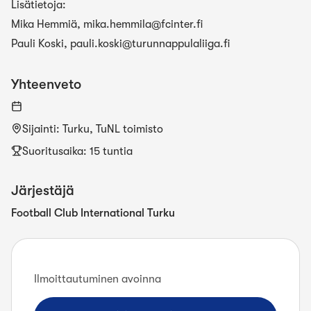
Lisätietoja:
Mika Hemmiä,
mika.hemmila@fcinter.fi
Pauli Koski,
pauli.koski@turunnappulaliiga.fi
Yhteenveto
Sijainti
:
Turku, TuNL toimisto
Suoritusaika: 15 tuntia
Järjestäjä
Football Club International Turku
Ilmoittautuminen avoinna