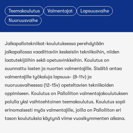
Teemakoulutus
Valmentajat
Lapsuusvaihe
Nuoruusvaihe
Jalkapallotekniikat-koulutuksessa perehdytään
jalkapallossa vaadittaviin keskeisiin tekniikoihin, niiden
laatutekijöihin sekä opetusvinkkeihin. Koulutus on
suunnattu lasten ja nuorten valmentajille. Sisältö antaa
valmentajille työkaluja lapsuus- (8-11v) ja
nuoruusvaiheessa (12-15v) opeteltavien tekniikoiden
oppimiseen. Koulutus on Palloliiton valmentajakoulutuksen
polulla yksi vaihtoehtoinen teemakoulutus. Koulutus sopii
erinomaisesti myös valmentajille, joilla on Palloliiton eri
tason koulutuksia käytynä viime vuosikymmenten aikana.