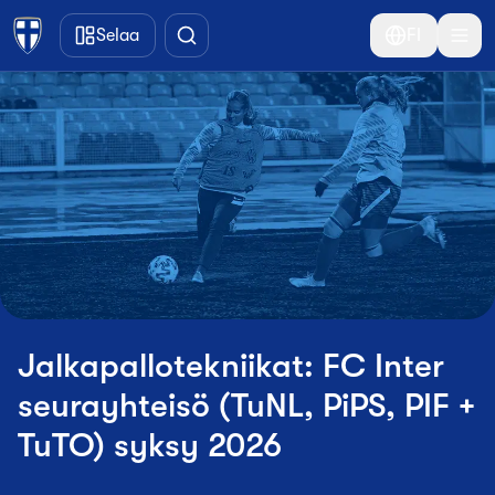
Siirry pääsisältöön
Selaa
FI
Jalkapallotekniikat: FC Inter
seurayhteisö (TuNL, PiPS, PIF +
TuTO) syksy 2026